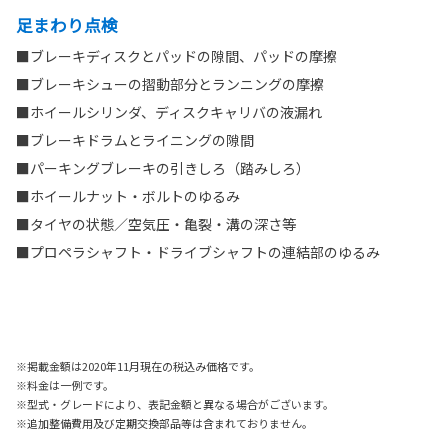
足まわり点検
■ブレーキディスクとパッドの隙間、パッドの摩擦
■ブレーキシューの摺動部分とランニングの摩擦
■ホイールシリンダ、ディスクキャリバの液漏れ
■ブレーキドラムとライニングの隙間
■パーキングブレーキの引きしろ（踏みしろ）
■ホイールナット・ボルトのゆるみ
■タイヤの状態／空気圧・亀裂・溝の深さ等
■プロペラシャフト・ドライブシャフトの連結部のゆるみ
※掲載金額は2020年11月現在の税込み価格です。
※料金は一例です。
※型式・グレードにより、表記金額と異なる場合がございます。
※追加整備費用及び定期交換部品等は含まれておりません。