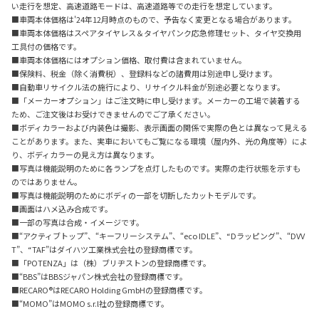
い走行を想定、高速道路モードは、高速道路等での走行を想定しています。
■車両本体価格は'24年12月時点のもので、予告なく変更となる場合があります。
■車両本体価格はスペアタイヤレス＆タイヤパンク応急修理セット、タイヤ交換用
工具付の価格です。
■車両本体価格にはオプション価格、取付費は含まれていません。
■保険料、税金（除く消費税）、登録料などの諸費用は別途申し受けます。
■自動車リサイクル法の施行により、リサイクル料金が別途必要となります。
■「メーカーオプション」はご注文時に申し受けます。メーカーの工場で装着する
ため、ご注文後はお受けできませんのでご了承ください。
■ボディカラーおよび内装色は撮影、表示画面の関係で実際の色とは異なって見える
ことがあります。また、実車においてもご覧になる環境（屋内外、光の角度等）によ
り、ボディカラーの見え方は異なります。
■写真は機能説明のために各ランプを点灯したものです。実際の走行状態を示すも
のではありません。
■写真は機能説明のためにボディの一部を切断したカットモデルです。
■画面はハメ込み合成です。
■一部の写真は合成・イメージです。
■“アクティブトップ”、“キーフリーシステム”、“eco IDLE”、“Dラッピング”、“DVV
T”、“TAF”はダイハツ工業株式会社の登録商標です。
■「POTENZA」は（株）ブリヂストンの登録商標です。
■“BBS”はBBSジャパン株式会社の登録商標です。
■RECARO®はRECARO Holding GmbHの登録商標です。
■“MOMO”はMOMO s.r.l社の登録商標です。