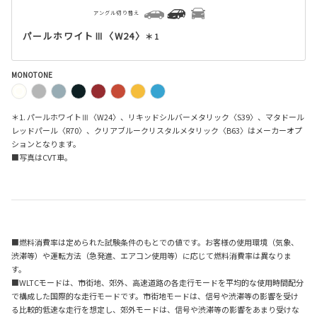
アングル切り替え
パールホワイトⅢ〈W24〉
＊1
MONOTONE
＊1. パールホワイトⅢ〈W24〉、リキッドシルバーメタリック〈S39〉、マタドール
レッドパール〈R70〉、クリアブルークリスタルメタリック〈B63〉はメーカーオプ
ションとなります。
■写真はCVT車。
■燃料消費率は定められた試験条件のもとでの値です。お客様の使用環境（気象、
渋滞等）や運転方法（急発進、エアコン使用等）に応じて燃料消費率は異なりま
す。
■WLTCモードは、市街地、郊外、高速道路の各走行モードを平均的な使用時間配分
で構成した国際的な走行モードです。市街地モードは、信号や渋滞等の影響を受け
る比較的低速な走行を想定し、郊外モードは、信号や渋滞等の影響をあまり受けな