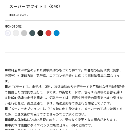
スーパーホワイトⅡ〈040〉
■写真はG（2WD）。
MONOTONE
■燃料消費率は定められた試験条件のもとでの値です。お客様の使用環境（気象、
渋滞等）や運転方法（急発進、エアコン使用等）に応じて燃料消費率は異なりま
す。
■WLTCモードは、市街地、郊外、高速道路の各走行モードを平均的な使用時間配分
で構成した国際的な走行モードです。市街地モードは、信号や渋滞等の影響を受け
る比較的低速な走行を想定し、郊外モードは、信号や渋滞等の影響をあまり受けな
い走行を想定、高速道路モードは、高速道路等での走行を想定しています。
■「メーカーオプション」はご注文時に申し受けます。メーカーの工場で装着する
ため、ご注文後はお受けできませんのでご了承ください。
■車両本体価格は'26年5月現在のもので、予告なく変更となる場合があります。
■車両本体価格はタイヤパンク応急修理キット付の価格です。