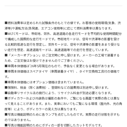
■燃料消費率は定められた試験条件のもとでの値です。お客様の使用環境(気象、渋
滞等)や運転方法(急発進、エアコン使用等)に応じて燃料消費率は異なります。
■WLTCモードは、市街地、郊外、高速道路の各走行モードを平均的な使用時間配分
で構成した国際的な走行モードです。市街地モードは、信号や渋滞等の影響を受け
る比較的低速な走行を想定し、郊外モードは、信号や渋滞等の影響をあまり受けな
い走行を想定、高速道路モードは、高速道路等での走行を想定しています。
■「メーカーオプション」はご注文時に申し受けます。メーカーの工場で装着する
ため、ご注文後はお受けできませんのでご了承ください。
■車両本体価格は'26年5月現在のもので、予告なく変更となる場合があります。
■車両本体価格はスペアタイヤ（車両装着タイヤ）、タイヤ交換用工具付の価格で
す。
■車両本体価格にはオプション価格は含まれていません。
■保険料、税金（除く消費税）、登録料などの諸費用は別途申し受けます。
■自動車リサイクル法の施行により、リサイクル料金が別途必要となります。
■ボディカラーおよび内装色は撮影の条件や、ご覧になる画面で実際の色とは異な
って見えることがあります。また、実車においてもご覧になる環境（屋内外、光の角
度等）により、ボディカラーの見え方は異なります。
■写真は機能説明のために各ランプを点灯したものです。実際の走行状態を示すも
のではありません。
■写真は機能説明のためにボディの一部を切断したカットモデルです。