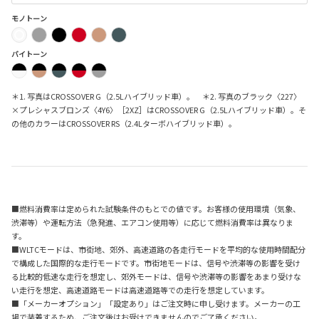
モノトーン
バイトーン
＊1. 写真はCROSSOVER G（2.5Lハイブリッド車）。 ＊2. 写真のブラック〈227〉
×プレシャスブロンズ〈4Y6〉［2XZ］はCROSSOVER G（2.5Lハイブリッド車）。そ
の他のカラーはCROSSOVER RS（2.4Lターボハイブリッド車）。
■燃料消費率は定められた試験条件のもとでの値です。お客様の使用環境（気象、
渋滞等）や運転方法（急発進、エアコン使用等）に応じて燃料消費率は異なりま
す。
■WLTCモードは、市街地、郊外、高速道路の各走行モードを平均的な使用時間配分
で構成した国際的な走行モードです。市街地モードは、信号や渋滞等の影響を受け
る比較的低速な走行を想定し、郊外モードは、信号や渋滞等の影響をあまり受けな
い走行を想定、高速道路モードは高速道路等での走行を想定しています。
■「メーカーオプション」「設定あり」はご注文時に申し受けます。メーカーの工
場で装着するため、ご注文後はお受けできませんのでご了承ください。