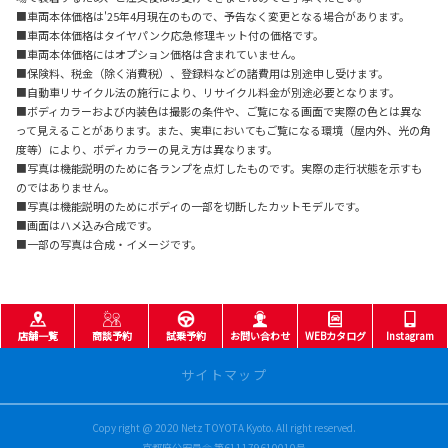
■車両本体価格は'25年4月現在のもので、予告なく変更となる場合があります。
■車両本体価格はタイヤパンク応急修理キット付の価格です。
■車両本体価格にはオプション価格は含まれていません。
■保険料、税金（除く消費税）、登録料などの諸費用は別途申し受けます。
■自動車リサイクル法の施行により、リサイクル料金が別途必要となります。
■ボディカラーおよび内装色は撮影の条件や、ご覧になる画面で実際の色とは異な
って見えることがあります。また、実車においてもご覧になる環境（屋内外、光の角
度等）により、ボディカラーの見え方は異なります。
■写真は機能説明のために各ランプを点灯したものです。実際の走行状態を示すも
のではありません。
■写真は機能説明のためにボディの一部を切断したカットモデルです。
■画面はハメ込み合成です。
■一部の写真は合成・イメージです。
店舗一覧
商談予約
試乗予約
お問い合わせ
WEBカタログ
Instagram
サイトマップ
Copy right @ 2020 Netz TOYOTA Kyoto. All right reserved.
車を探す
京都府公安員会 第611179610010号