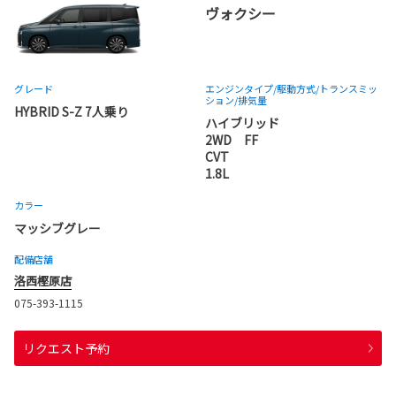
ヴォクシー
グレード
エンジンタイプ
/駆動方式/
トランスミッ
ション
/排気量
HYBRID S-Z 7人乗り
ハイブリッド
2WD FF
CVT
1.8L
カラー
マッシブグレー
配備店舗
洛西樫原店
075-393-1115
リクエスト予約