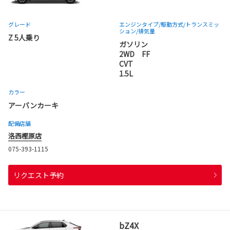
グレード
エンジンタイプ
/駆動方式/
トランスミッ
ション
/排気量
Z 5人乗り
ガソリン
2WD FF
CVT
1.5L
カラー
アーバンカーキ
配備店舗
洛西樫原店
075-393-1115
リクエスト予約
bZ4X