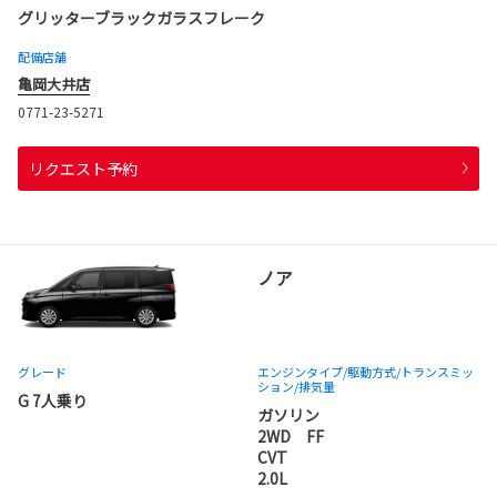
グリッターブラックガラスフレーク
配備店舗
亀岡大井店
0771-23-5271
リクエスト予約
ノア
グレード
エンジンタイプ
/駆動方式/
トランスミッ
ション
/排気量
G 7人乗り
ガソリン
2WD FF
CVT
2.0L