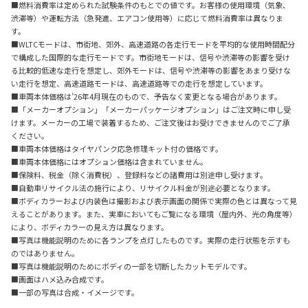
■燃料消費率は定められた試験条件のもとでの値です。お客様の使用環境（気象、
渋滞等）や運転方法（急発進、エアコン使用等）に応じて燃料消費率は異なりま
す。
■WLTCモードは、市街地、郊外、高速道路の各走行モードを平均的な使用時間配分
で構成した国際的な走行モードです。市街地モードは、信号や渋滞等の影響を受け
る比較的低速な走行を想定し、郊外モードは、信号や渋滞等の影響をあまり受けな
い走行を想定、高速道路モードは、高速道路等での走行を想定しています。
■車両本体価格は’26年4月現在のもので、予告なく変更となる場合があります。
■「メーカーオプション」「メーカーパッケージオプション」はご注文時に申し受
けます。メーカーの工場で装着するため、ご注文後はお受けできませんのでご了承
ください。
■車両本体価格はタイヤパンク応急修理キット付の価格です。
■車両本体価格にはオプション価格は含まれていません。
■保険料、税金（除く消費税）、登録料などの諸費用は別途申し受けます。
■自動車リサイクル法の施行により、リサイクル料金が別途必要となります。
■ボディカラーおよび内装色は撮影および表示画面の関係で実際の色とは異なって見
えることがあります。また、実車においてもご覧になる環境（屋内外、光の角度等）
により、ボディカラーの見え方は異なります。
■写真は機能説明のために各ランプを点灯したものです。実際の走行状態を示すも
のではありません。
■写真は機能説明のためにボディの一部を切断したカットモデルです。
■画面はハメ込み合成です。
■一部の写真は合成・イメージです。