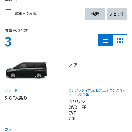
試乗車のみ表示
検索
リセット
該当車種台数
3
ノア
グレード
エンジンタイプ
/駆動方式/
トランスミッ
ション
/排気量
S-G 7人乗り
ガソリン
2WD FF
CVT
2.0L
カラー