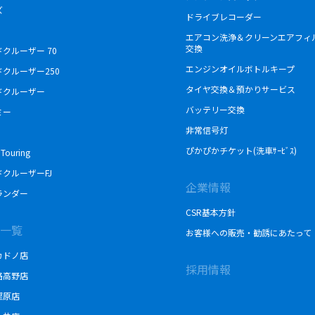
ズ
ドライブレコーダー
エアコン洗浄＆クリーンエアフィ
交換
クルーザー 70
エンジンオイルボトルキープ
ドクルーザー250
タイヤ交換＆預かりサービス
ドクルーザー
バッテリー交換
ミー
非常信号灯
ぴかぴかチケット(洗車ｻｰﾋﾞｽ)
Touring
クルーザーFJ
企業情報
ランダー
CSR基本方針
一覧
お客様への販売・勧誘にあたって
カドノ店
採用情報
路高野店
樫原店