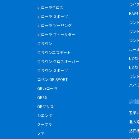
ライ
カローラクロス
RAV4
カローラ スポーツ
ランド
カローラ ツーリング
ラン
カローラ フィールダー
ラン
クラウン
ルー
クラウンエステート
bZ4X
クラウン クロスオーバー
bZ4X 
クラウン スポーツ
ランド
コペン GR SPORT
ハイ
GRカローラ
GR86
店舗
GRヤリス
五条
シエンタ
北大
スープラ
洛西
ノア