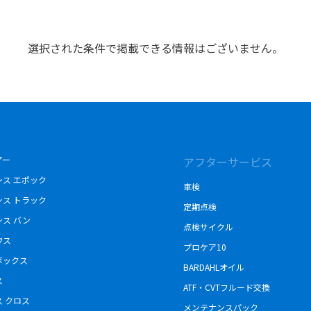
選択された条件で掲載できる情報はございません。
アー
アフターサービス
シス エポック
車検
シス トラック
定期点検
シス バン
点検サイクル
ウス
プロケア10
ボックス
BARDAHLオイル
ス
ATF・CVTフルード交換
ス クロス
メンテナンスパック