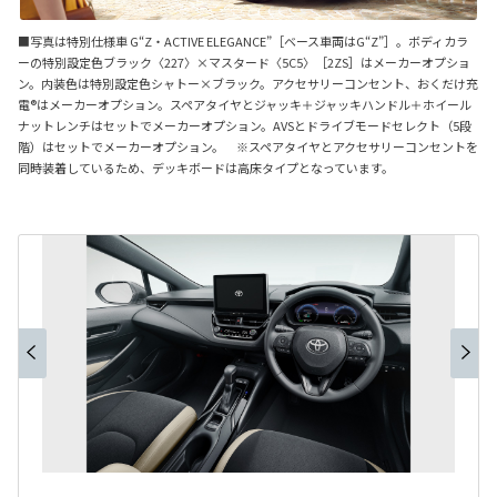
■写真は特別仕様車 G“Z・ACTIVE ELEGANCE”［ベース車両はG“Z”］。ボディカラ
ーの特別設定色ブラック〈227〉×マスタード〈5C5〉［2ZS］はメーカーオプショ
ン。内装色は特別設定色シャトー×ブラック。アクセサリーコンセント、おくだけ充
電®はメーカーオプション。スペアタイヤとジャッキ＋ジャッキハンドル＋ホイール
ナットレンチはセットでメーカーオプション。AVSとドライブモードセレクト（5段
階）はセットでメーカーオプション。 ※スペアタイヤとアクセサリーコンセントを
同時装着しているため、デッキボードは高床タイプとなっています。