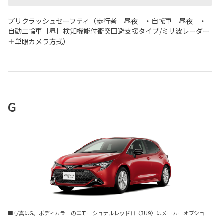
プリクラッシュセーフティ（歩行者［昼夜］・自転車［昼夜］・
自動二輪車［昼］検知機能付衝突回避支援タイプ/ミリ波レーダー
＋単眼カメラ方式）
G
■写真はG。ボディカラーのエモーショナルレッドⅢ〈3U9〉はメーカーオプショ