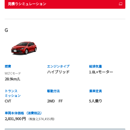
見積りシミュレーション
G
燃費
エンジンタイプ
総排気量
ハイブリッド
1.8L+モーター
WLTCモード
28.9km/L
トランス
駆動方法
乗車定員
ミッション
CVT
2WD FF
5人乗り
車両本体価格
（消費税込）
2,831,900 円
（税抜 2,574,455 円）