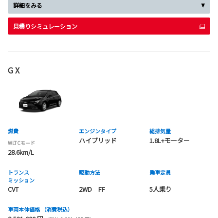
詳細をみる
見積りシミュレーション
G X
燃費
エンジンタイプ
総排気量
ハイブリッド
1.8L+モーター
WLTCモード
28.6km/L
トランス
駆動方法
乗車定員
ミッション
CVT
2WD FF
5人乗り
車両本体価格
（消費税込）