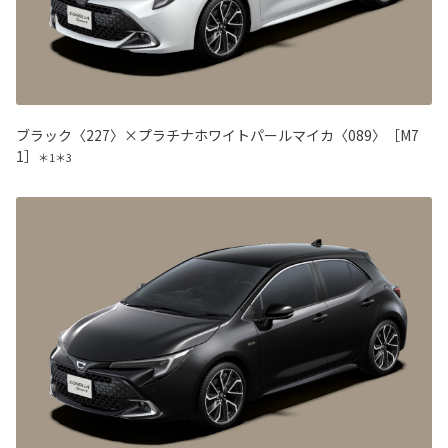
ブラック〈227〉×プラチナホワイトパールマイカ〈089〉［M7
1］
＊1＊3