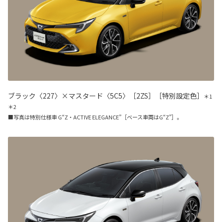
ブラック〈227〉×マスタード〈5C5〉［2ZS］［特別設定色］
＊1
＊2
■写真は特別仕様車 G“Z・ACTIVE ELEGANCE”［ベース車両はG“Z”］。