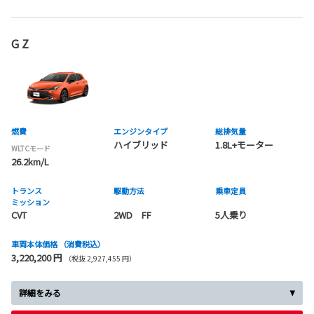
G Z
燃費
エンジンタイプ
総排気量
ハイブリッド
1.8L+モーター
WLTCモード
26.2km/L
トランス
駆動方法
乗車定員
ミッション
CVT
2WD FF
5人乗り
車両本体価格
（消費税込）
3,220,200 円
（税抜 2,927,455 円）
詳細をみる