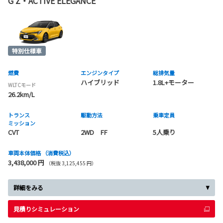
G Z・ACTIVE ELEGANCE
燃費
エンジンタイプ
総排気量
ハイブリッド
1.8L+モーター
WLTCモード
26.2km/L
トランス
駆動方法
乗車定員
ミッション
CVT
2WD FF
5人乗り
車両本体価格
（消費税込）
3,438,000 円
（税抜 3,125,455 円）
詳細をみる
見積りシミュレーション