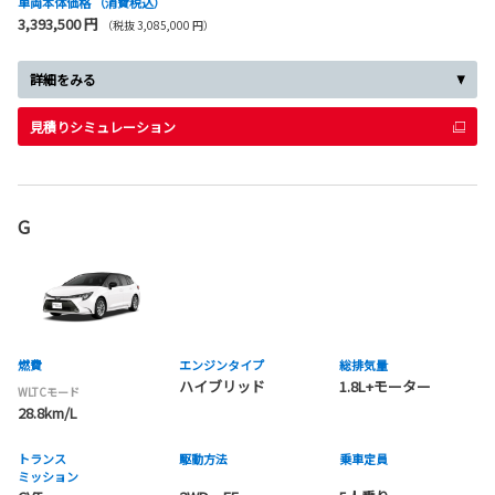
車両本体価格
（消費税込）
3,393,500 円
（税抜 3,085,000 円）
詳細をみる
見積りシミュレーション
G
燃費
エンジンタイプ
総排気量
ハイブリッド
1.8L+モーター
WLTCモード
28.8km/L
トランス
駆動方法
乗車定員
ミッション