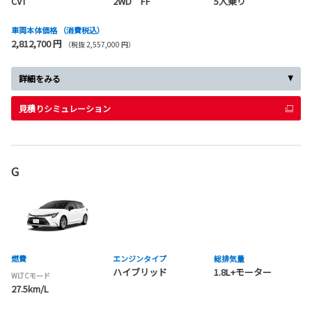
CVT
2WD FF
5人乗り
車両本体価格
（消費税込）
2,812,700 円
（税抜 2,557,000 円）
詳細をみる
見積りシミュレーション
G
燃費
エンジンタイプ
総排気量
ハイブリッド
1.8L+モーター
WLTCモード
27.5km/L