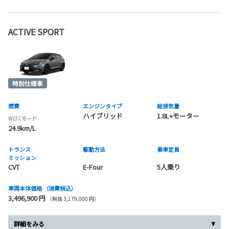
ACTIVE SPORT
燃費
エンジンタイプ
総排気量
ハイブリッド
1.8L+モーター
WLTCモード
24.9km/L
トランス
駆動方法
乗車定員
ミッション
CVT
E-Four
5人乗り
車両本体価格
（消費税込）
3,496,900 円
（税抜 3,179,000 円）
詳細をみる