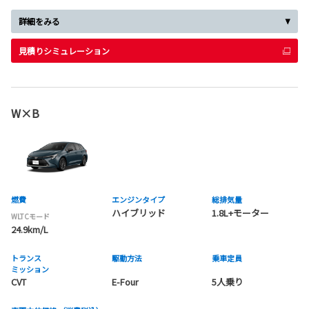
詳細をみる
見積りシミュレーション
W×B
燃費
エンジンタイプ
総排気量
ハイブリッド
1.8L+モーター
WLTCモード
24.9km/L
トランス
駆動方法
乗車定員
ミッション
CVT
E-Four
5人乗り