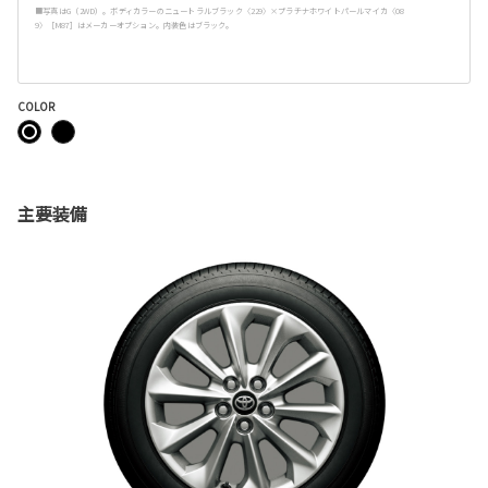
■写真はG（2WD）。ボディカラーのニュートラルブラック〈229〉×プラチナホワイトパールマイカ〈08
9〉［M87］はメーカーオプション。内装色はブラック。
COLOR
主要装備