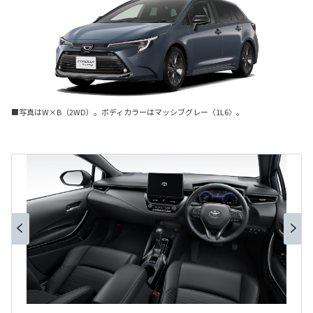
■写真はW×B（2WD）。ボディカラーはマッシブグレー〈1L6〉。