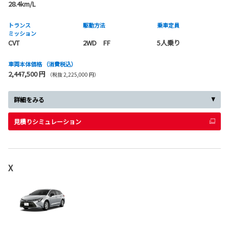
28.4km/L
トランス
駆動方法
乗車定員
ミッション
CVT
2WD FF
5人乗り
車両本体価格
（消費税込）
2,447,500 円
（税抜 2,225,000 円）
詳細をみる
見積りシミュレーション
X