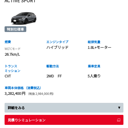
ACTIVE SPORT
燃費
エンジンタイプ
総排気量
ハイブリッド
1.8L+モーター
WLTCモード
26.7km/L
トランス
駆動方法
乗車定員
ミッション
CVT
2WD FF
5人乗り
車両本体価格
（消費税込）
3,282,400 円
（税抜 2,984,000 円）
詳細をみる
見積りシミュレーション