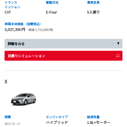
トランス
駆動方法
乗車定員
ミッション
CVT
E-Four
5人乗り
車両本体価格
（消費税込）
3,027,200 円
（税抜 2,752,000 円）
詳細をみる
見積りシミュレーション
X
燃費
エンジンタイプ
総排気量
ハイブリッド
1.8L+モーター
WLTCモード