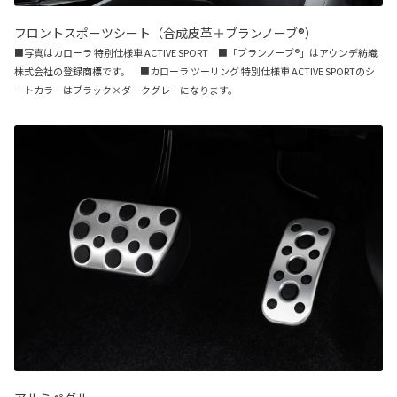
フロントスポーツシート（合成皮革＋ブランノーブ®）
■写真はカローラ 特別仕様車 ACTIVE SPORT ■「ブランノーブ®」はアウンデ紡織
株式会社の登録商標です。 ■カローラ ツーリング 特別仕様車 ACTIVE SPORTのシ
ートカラーはブラック×ダークグレーになります。