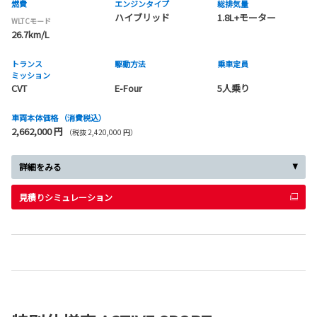
燃費
エンジンタイプ
総排気量
ハイブリッド
1.8L+モーター
WLTCモード
26.7km/L
トランス
駆動方法
乗車定員
ミッション
CVT
E-Four
5人乗り
車両本体価格
（消費税込）
2,662,000 円
（税抜 2,420,000 円）
詳細をみる
見積りシミュレーション