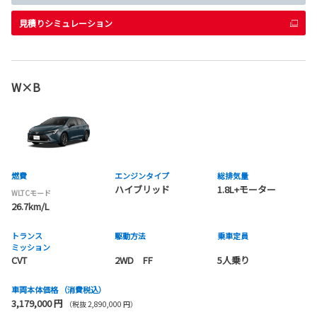
見積りシミュレーション
W×B
燃費
エンジンタイプ
総排気量
ハイブリッド
1.8L+モーター
WLTCモード
26.7km/L
トランス
駆動方法
乗車定員
ミッション
CVT
2WD FF
5人乗り
車両本体価格
（消費税込）
3,179,000 円
（税抜 2,890,000 円）